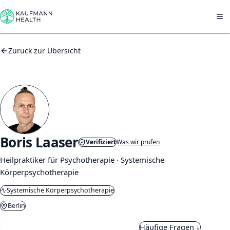
Zum Inhalt springen
Zurück zur Übersicht
Boris Laaser
Verifiziert
Was wir prüfen
Heilpraktiker für Psychotherapie · Systemische
Körperpsychotherapie
Systemische Körperpsychotherapie
Berlin
Kostenloses Kennenlernen anfragen
Häufige Fragen ↓