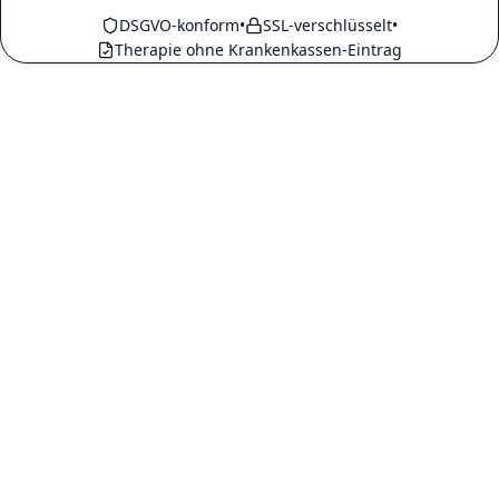
DSGVO-konform
•
SSL-verschlüsselt
•
Therapie ohne Krankenkassen-Eintrag
Was kostet die Praxisseite?
Bekomme ich dadurch Klient:innen?
Worin unterscheidet sie sich von meiner eigenen
Website?
Was heißt hier „körperorientiert“?
Wie steht es um den Datenschutz?
Kann ich Anfragen abschalten, und was landet in
meinem Kalender?
Wer kann mitmachen?