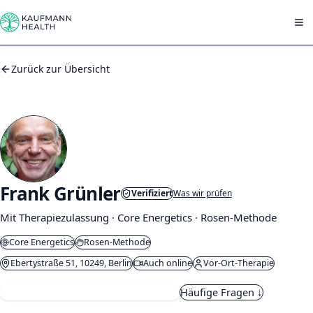
Zum Inhalt springen
Zurück zur Übersicht
Frank Grünler
Verifiziert
Was wir prüfen
Mit Therapiezulassung · Core Energetics · Rosen-Methode
Core Energetics
Rosen-Methode
Ebertystraße 51, 10249, Berlin
Auch online
Vor-Ort-Therapie
Kostenloses Kennenlernen buchen
Häufige Fragen ↓