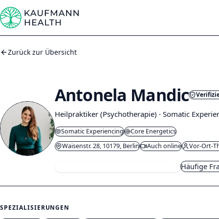
Zum Inhalt springen
Zurück zur Übersicht
Antonela Mandic
Verifizi
Heilpraktiker (Psychotherapie) · Somatic Experie
Somatic Experiencing
Core Energetics
Waisenstr. 28, 10179, Berlin
Auch online
Vor-Ort-T
Kostenloses Kennenlernen buchen
Häufige Fr
SPEZIALISIERUNGEN