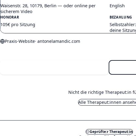
Waisenstr. 28, 10179, Berlin — oder online per
English
sicherem Video
HONORAR
BEZAHLUNG
105€ pro Sitzung
Selbstzahler
deine Sitzu
Praxis-Website
·
antonelamandic.com
Kennenlernen (15 min)
Nicht die richtige Therapeut:in f
Alle Therapeut:innen anseh
Geprüfte:r Therapeut:in