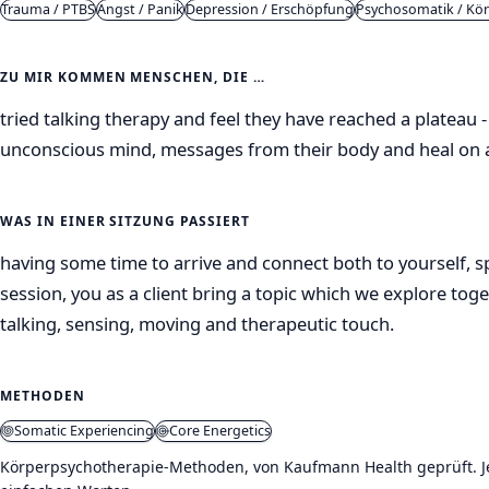
Trauma / PTBS
Angst / Panik
Depression / Erschöpfung
Psychosomatik / Kö
ZU MIR KOMMEN MENSCHEN, DIE …
tried talking therapy and feel they have reached a plateau -
unconscious mind, messages from their body and heal on a
WAS IN EINER SITZUNG PASSIERT
having some time to arrive and connect both to yourself, s
session, you as a client bring a topic which we explore to
talking, sensing, moving and therapeutic touch.
METHODEN
Somatic Experiencing
Core Energetics
Körperpsychotherapie-Methoden, von Kaufmann Health geprüft. Jed