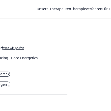
Unsere Therapeuten
Therapieverfahren
Für 
ert
Was wir prüfen
ncing · Core Energetics
herapie
agen ↓