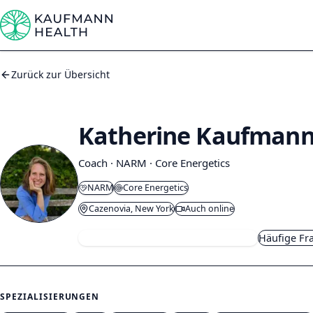
Zum Inhalt springen
Zurück zur Übersicht
Katherine Kaufman
Coach · NARM · Core Energetics
NARM
Core Energetics
Cazenovia, New York
Auch online
Kostenloses Kennenlernen buchen
Häufige Fr
SPEZIALISIERUNGEN