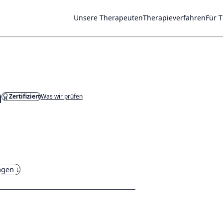
Unsere Therapeuten
Therapieverfahren
Für 
n
Zertifiziert
Was wir prüfen
agen ↓