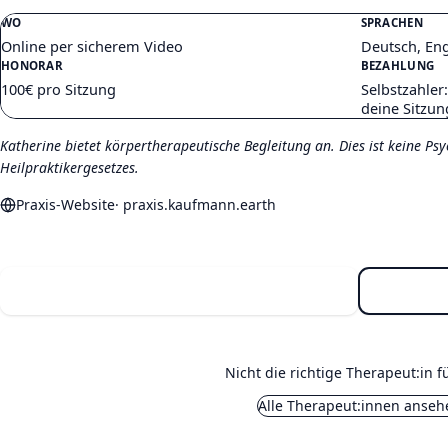
WO
SPRACHEN
Online per sicherem Video
Deutsch, Eng
HONORAR
BEZAHLUNG
100€ pro Sitzung
Selbstzahler
deine Sitzu
Katherine bietet körpertherapeutische Begleitung an. Dies ist keine Ps
Heilpraktikergesetzes.
Praxis-Website
·
praxis.kaufmann.earth
Online-Kennenlernen (15 min)
Nicht die richtige Therapeut:in f
Alle Therapeut:innen anseh